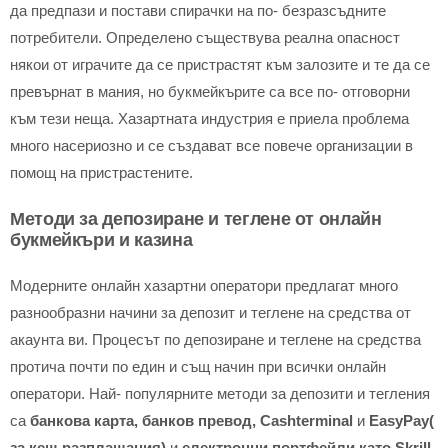
да предпази и постави спирачки на по- безразсъдните
потребители. Определено съществува реална опасност
някои от играчите да се пристрастят към залозите и те да се
превърнат в мания, но букмейкърите са все по- отговорни
към тези неща. Хазартната индустрия е приела проблема
много насериозно и се създават все повече организации в
помощ на пристрастените.
Методи за депозиране и теглене от онлайн
букмейкъри и казина
Модерните онлайн хазартни оператори предлагат много
разнообразни начини за депозит и теглене на средства от
акаунта ви. Процесът по депозиране и теглене на средства
протича почти по един и същ начин при всички онлайн
оператори. Най- популярните методи за депозити и тегления
са
банкова карта, банков превод, Cashterminal
и
EasyPay(
за кеш разплащания)
и
електронни портфейли като Skrill