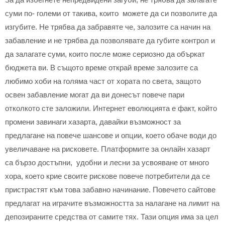
суми по- големи от такива, които можете да си позволите да
изгубите. Не трябва да забравяте че, залозите са начин на
забавление и не трябва да позволявате да губите контрол и
да залагате суми, които после може сериозно да объркат
бюджета ви. В същото време открай време залозите са
любимо хоби на голяма част от хората по света, защото
освен забавление могат да ви донесът повече пари
отколкото сте заложили. Интернет еволюцията е факт, който
промени завинаги хазарта, давайки възможност за
предлагане на повече шансове и опции, което обаче води до
увеличаване на рисковете. Платформите за онлайн хазарт
са бързо достъпни, удобни и лесни за усвояване от много
хора, което крие своите рискове повече потребители да се
пристрастят към това забавно начинание. Повечето сайтове
предлагат на играчите възможността за налагане на лимит на
депозираните средства от самите тях. Тази опция има за цел