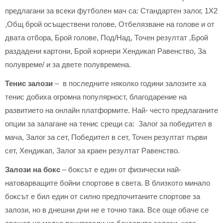
предлагани за всеки футболен мач са: Стандартен залог, 1Х2
,Общ брой осъществени голове, Отбелязване на голове и от
двата отбора, Брой голове, Под/Над, Точен резултат ,Брой
раздадени картони, Брой корнери Хендикап Равенство, За
полувреме/ и за двете полувремена.
Тенис залози
– в последните няколко години залозите ха
тенис добиха огромна популярност, благодарение на
развитието на онлайн платформите. Най- често предлаганите
опции за залагане на тенис срещи са: Залог за победител в
мача, Залог за сет, Победител в сет, Точен резултат първи
сет, Хендикап, Залог за краен резултат Равенство.
Залози на бокс
– боксът е един от физически най-
натоварващите бойни спортове в света. В близкото минало
боксът е бил един от силно предпочитаните спортове за
залози, но в днешни дни не е точно така. Все още обаче се