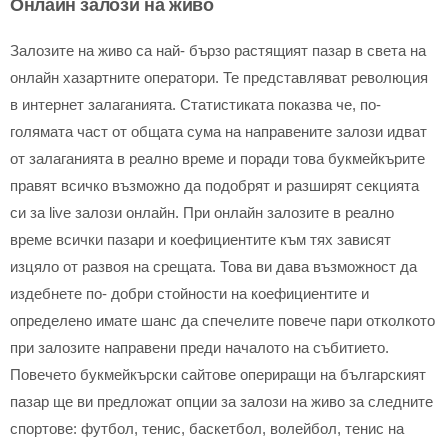
Онлайн залози на живо
Залозите на живо са най- бързо растящият пазар в света на
онлайн хазартните оператори. Те представляват революция
в интернет залаганията. Статистиката показва че, по-
голямата част от общата сума на направените залози идват
от залаганията в реално време и поради това букмейкърите
правят всичко възможно да подобрят и разширят секцията
си за live залози онлайн. При онлайн залозите в реално
време всички пазари и коефициентите към тях зависят
изцяло от развоя на срещата. Това ви дава възможност да
издебнете по- добри стойности на коефициентите и
определено имате шанс да спечелите повече пари отколкото
при залозите направени преди началото на събитието.
Повечето букмейкърски сайтове опериращи на българският
пазар ще ви предложат опции за залози на живо за следните
спортове: футбол, тенис, баскетбол, волейбол, тенис на