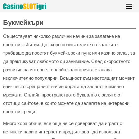
Букмейкъри
Съществуват няколко различни начини за залагане на
спортни събития. До скоро почитателите на залозите
трябваше да посетят букмейкърски пунк или казино зала , за
да практикуват любомото си занимание. След скоростното
развитие на интернет, онлайн залаганията станаха
изключително популярни. Всъщност към настоящият момент
най- често срещаният начин хората да залагат е именно
мрежата. Онлайн пространството буквално е залято от
стотици сайтове, в които можете да залагате на интересни
спортни срещи.
Много хора обаче, все още не се доверяват да играят с
истински пари в интернет и продължават да използват