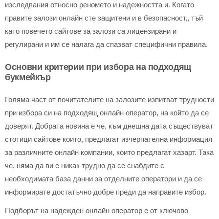
изследвания относно реномето и надежността и. Когато
правите залози онлайн сте защитени и в безопасност,, тъй
като повечето сайтове за залози са лицензирани и
регулирани и им се налага да спазват специфични правила.
Основни критерии при избора на подходящ
букмейкър
Голяма част от почитателите на залозите изпитват трудности
при избора си на подходящ онлайн оператор, на който да се
доверят. Добрата новина е че, към днешна дата съществуват
стотици сайтове които, предлагат изчерпателна информация
за различните онлайн компании, които предлагат хазарт. Така
че, няма да ви е никак трудно да се снабдите с
необходимата база данни за отделните оператори и да се
информирате достатъчно добре преди да направите избор.
Подборът на надежден онлайн оператор е от ключово