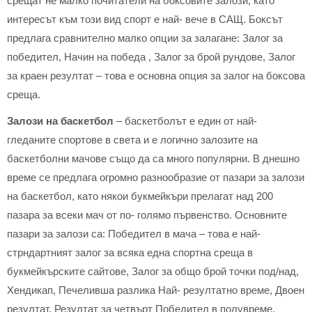
срещат не малко почитатели на боксовите залози, като
интересът към този вид спорт е най- вече в САЩ. Боксът
предлага сравнително малко опции за залагане: Залог за
победител, Начин на победа , Залог за брой рундове, Залог
за краен резултат – това е основна опция за залог на боксова
среща.
Залози на баскетбол
– баскетболът е един от най-
гледаните спортове в света и е логично залозите на
баскетболни мачове също да са много популярни. В днешно
време се предлага огромно разнообразие от пазари за залози
на баскетбол, като някои букмейкъри прелагат над 200
пазара за всеки мач от по- голямо първенство. Основните
пазари за залози са: Победител в мача – това е най-
стрндартният залог за всяка една спортна среща в
букмейкърските сайтове, Залог за общо брой точки под/над,
Хендикап, Печеливша разлика Най- резултатно време, Двоен
резултат, Резултат за четвърт Победител в полувреме.