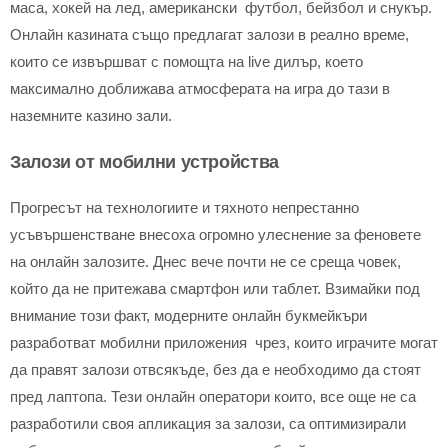
маса, хокей на лед, американски футбол, бейзбол и снукър.
Онлайн казината също предлагат залози в реално време,
които се извършват с помощта на live дилър, което
максимално доближава атмосферата на игра до тази в
наземните казино зали.
Залози от мобилни устройства
Прогресът на технологиите и тяхното непрестанно
усъвършенстване внесоха огромно улеснение за феновете
на онлайн залозите. Днес вече почти не се среща човек,
който да не притежава смартфон или таблет. Взимайки под
внимание този факт, модерните онлайн букмейкъри
разработват мобилни приложения чрез, които играчите могат
да правят залози отвсякъде, без да е необходимо да стоят
пред лаптопа. Тези онлайн оператори които, все още не са
разработили своя апликация за залози, са оптимизирали