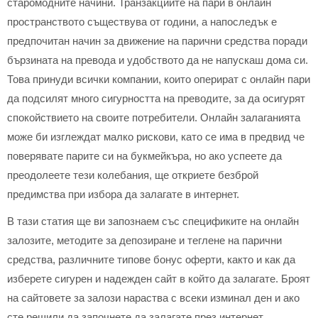
старомодните начини. Транзакциите на пари в онлайн
пространството съществува от години, а напоследък е
предпочитан начин за движение на парични средства поради
бързината на превода и удобството да не напускаш дома си.
Това принуди всички компании, които оперират с онлайн пари
да подсилят много сигурността на преводите, за да осигурят
спокойствието на своите потребители. Онлайн залаганията
може би изглеждат малко рискови, като се има в предвид че
поверявате парите си на букмейкъра, но ако успеете да
преодолеете тези колебания, ще откриете безброй
предимства при избора да залагате в интернет.
В тази статия ще ви запознаем със спецификите на онлайн
залозите, методите за депозиране и теглене на парични
средства, различните типове бонус оферти, както и как да
изберете сигурен и надежден сайт в който да залагате. Броят
на сайтовете за залози нараства с всеки изминал ден и ако
сте решили да започнете да залагате през интернет,