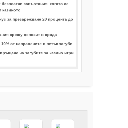
0 безплатни завъртания, когато се
 казиното
ус за презареждане 20 процента до
ания срещу депозит в сряда
 10% от направените в петък загуби
връщане на загубите за казино игри