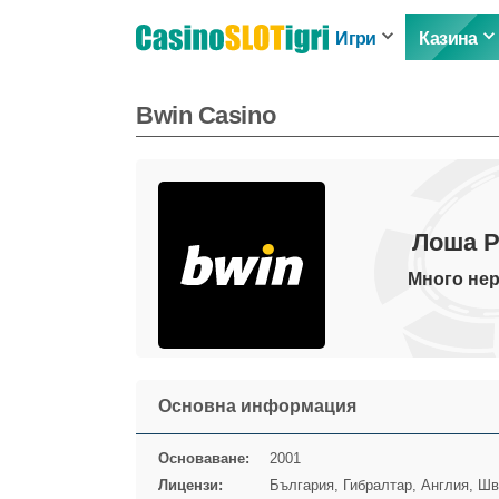
Игри
Казина
Bwin Casino
Лоша Р
Много не
Основна информация
Основаване:
2001
Лицензи:
България
Гибралтар
Англия
Шв