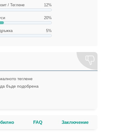
зит / Теглене
12%
уси
20%
дръжка
5%
малното теглене
 да бъде подобрена
билно
FAQ
Заключение