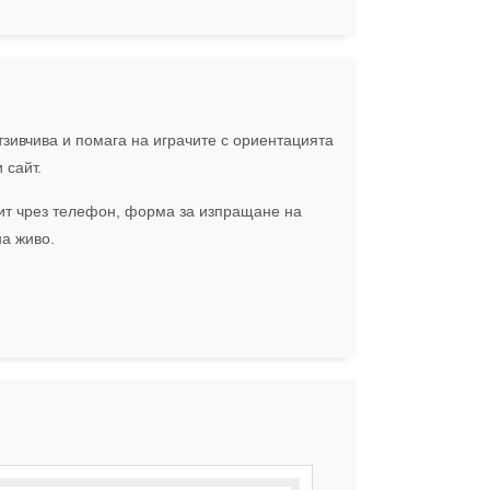
тзивчива и помага на играчите с ориентацията
 сайт.
ит чрез телефон, форма за изпращане на
на живо.