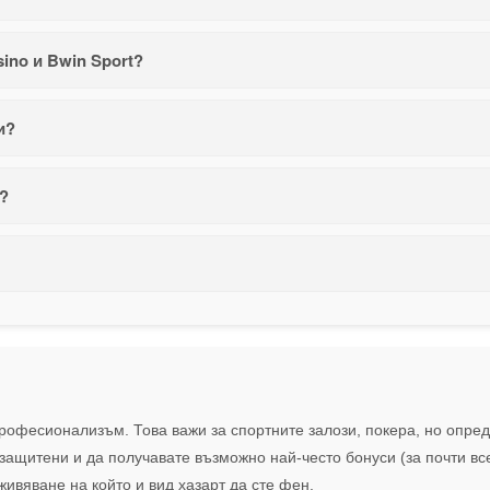
ino и Bwin Sport?
и?
о?
професионализъм. Това важи за спортните залози, покера, но опред
 защитени и да получавате възможно най-често бонуси (за почти в
ивяване на който и вид хазарт да сте фен.