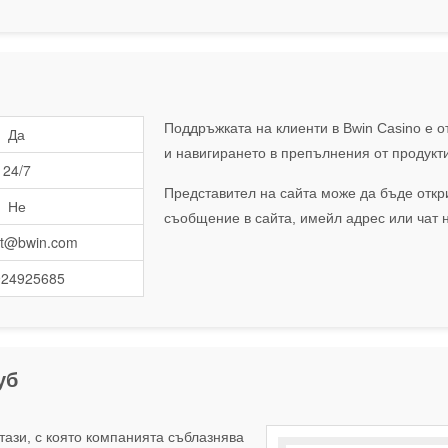
Поддръжката на клиенти в Bwin Casino е о
Да
и навигирането в препълнения от продукти
24/7
Представител на сайта може да бъде откр
Не
съобщение в сайта, имейл адрес или чат 
rt@bwin.com
924925685
уб
тази, с която компанията съблазнява