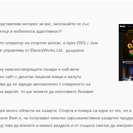
едставлява интерес за вас, запознайте се със
дилър и мобилната адаптивност!
о оператор на спортни залози, а през 2001 г. към
е управлява от ElectraWorks Ltd., дъщерна
ху немскоговорящите пазари и най-вече
н сайт с десетки лицензи езици и валути.
ва да се зареди автоматично с отварянето на
на версия, то ще можете да използвате базовия
ее много области на хазарта. Спорта и покера са едни от тях, но и 
рали Bwin е, че получават няколко свръхкачествени хазартни прод
 това да влезете в казино раздела и от същата сметка да изиграет