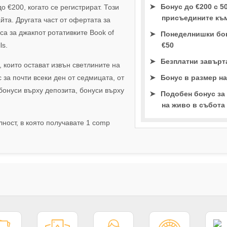
Бонус до €200 с 5
о €200, когато се регистрират. Този
присъедините към
айта. Другата част от офертата за
са за джакпот ротативките Book of
Понеделнишки бон
ls.
€50
Безплатни завърт
 които остават извън светлините на
за почти всеки ден от седмицата, от
Бонус в размер на
бонуси върху депозита, бонуси върху
Подобен бонус за 
на живо в събота
лност, в която получавате 1 comp