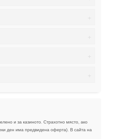
елено и за казиното. Страхотно място, ако
секи ден има предвидена оферта). В сайта на