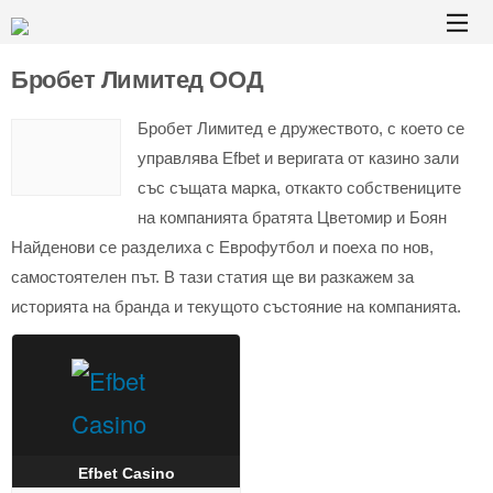
Бробет Лимитед ООД
Бробет Лимитед е дружеството, с което се
управлява Efbet и веригата от казино зали
със същата марка, откакто собствениците
на компанията братята Цветомир и Боян
Найденови се разделиха с Еврофутбол и поеха по нов,
самостоятелен път. В тази статия ще ви разкажем за
историята на бранда и текущото състояние на компанията.
Efbet Casino