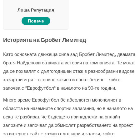
Лоша Репутация
Повече
Историята на Бробет Лимитед
Като основната движеща сила зад Бробет Лимитед, двамата
братя Найденови са живата история на компанията. Те могат
да се похвалят с дългогодишен стаж в разнообразни видове
хазартни игри – основно казино и спорт бетинг – който
започва с “Еврофутбол“ в началото на 90-те години.
Много време Еврофутбол бе абсолютен монополист в
областта на наземните спортни залагания, но в началото на
века те разбират, че бъдещето принадлежи на онлайн
залозите и започват да обмислят разработването на проект
за интернет сайт с казино слот игри и залози, който