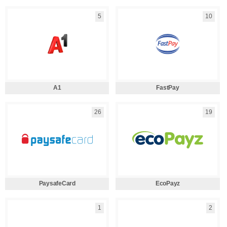
5
10
A1
FastPay
26
19
PaysafeCard
EcoPayz
1
2