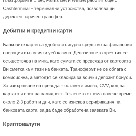
Платформите Efbet, Palms Bet и WinBet работят още с
Cashterminal – терминални устройства, позволяващи
директен паричен трансфер.
Дебитни и кредитни карти
Банковите карти са удобно и сигурно средство за финансови
операции във всички уеб казина. Депозирането чрез тях се
осъществява на мига, като сумата се превежда от картовата
Ви сметка към тази на банката. Трансферът не се облага с
комисионна, а методът се класира за всички депозит бонуси.
За извършване на превода – оставете имена, CVV, код на
картата и срок на валидност. Тегленето отнема повече време,
около 2-3 работни дни, като се изисква верификация на
банковата карта, за да бъде обработена заявката Ви.
Криптовалути