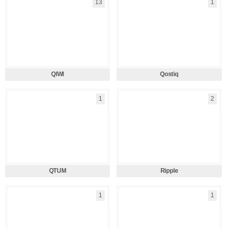
13
1
QIWI
Qostiq
1
2
QTUM
Ripple
1
1