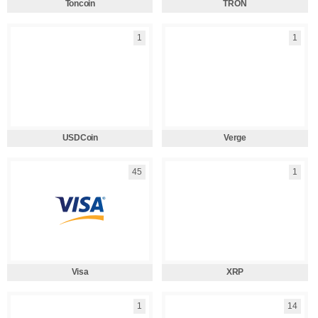
Toncoin
TRON
1
1
USDCoin
Verge
45
1
Visa
XRP
1
14