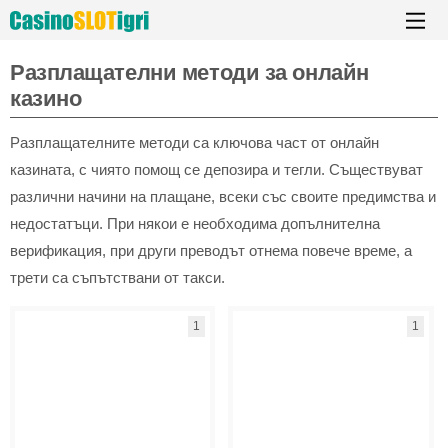
Разплащателни методи за онлайн
казино
Разплащателните методи са ключова част от онлайн
казината, с чиято помощ се депозира и тегли. Съществуват
различни начини на плащане, всеки със своите предимства и
недостатъци. При някои е необходима допълнителна
верификация, при други преводът отнема повече време, а
трети са съпътствани от такси.
1
1