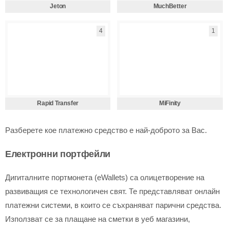
Jeton
MuchBetter
4
1
Rapid Transfer
MiFinity
Разберете кое платежно средство е най-доброто за Вас.
Електронни портфейли
Дигиталните портмонета (eWallets) са олицетворение на
развиващия се технологичен свят. Те представляват онлайн
платежни системи, в които се съхраняват парични средства.
Използват се за плащане на сметки в уеб магазини,