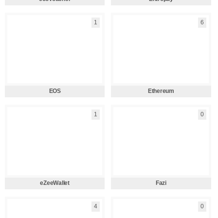
1
6
EOS
Ethereum
1
0
eZeeWallet
Fazi
4
0