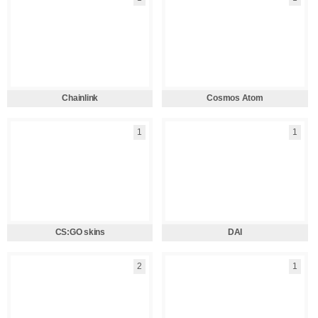
Chainlink
Cosmos Atom
1
1
CS:GO skins
DAI
2
1