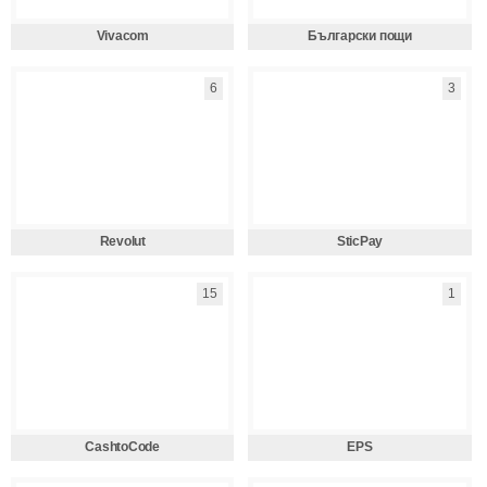
Vivacom
Български пощи
6
3
Revolut
SticPay
15
1
CashtoCode
EPS