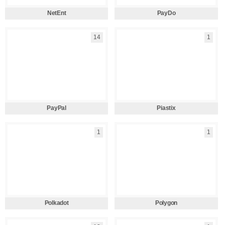
NetEnt
PayDo
14
1
PayPal
Piastix
1
1
Polkadot
Polygon