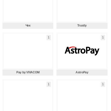
Чек
Trustly
1
1
Pay by VIVACOM
AstroPay
1
1