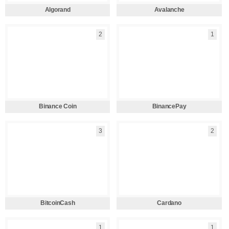
Algorand
Avalanche
2
1
Binance Coin
BinancePay
3
2
BitcoinCash
Cardano
1
1