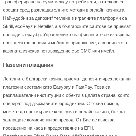
трансфериране на суми между потребители, а отскоро се
срещат сред разплащателните методи в онлайн казината.
Най-удобни за депозит/ теглене в игралните платформи са
Skrill, ecoPayz и Neteller, а в българските сайтове се приемат
преводи с epay.bg. Управлението на финансите се извършва
през десктоп версия и мобилно приложение, а внасянето в
казината изисква потвърждение със СМС или имейл.
Наземни плащания
Легалните български казина приемат депозити чрез локални
платежни системи като Easypay и FastPay. Това са
разплащателни институции с обекти в цялата страна, които
оперират под държавните юрисдикции. С тяхна помощ,
можете да прехвърлите кеш сума в онлайн казино, без да
заплащате комисионни за превод. От Вас се изисква
посещение на каса и предоставяне на ЕГН.