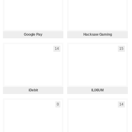
Google Pay
Hacksaw Gaming
14
15
iDebit
ILIXIUM
0
14