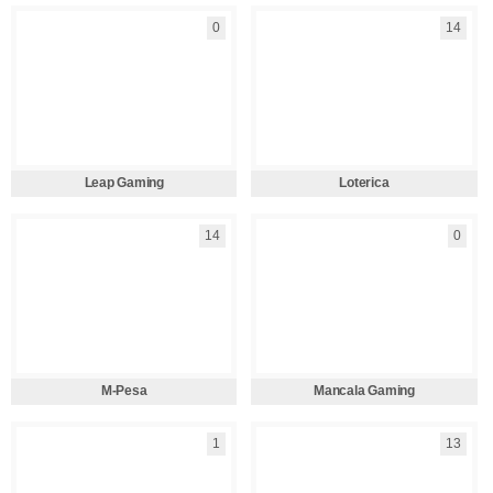
0
14
Leap Gaming
Loterica
14
0
M-Pesa
Mancala Gaming
1
13