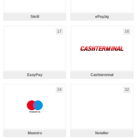
Skrill
ePay.bg
17
16
EasyPay
Cashterminal
24
32
Maestro
Neteller