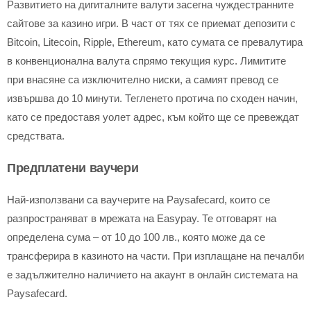
Развитието на дигиталните валути засегна чуждестранните
сайтове за казино игри. В част от тях се приемат депозити с
Bitcoin, Litecoin, Ripple, Ethereum, като сумата се превалутира
в конвенционална валута спрямо текущия курс. Лимитите
при внасяне са изключително ниски, а самият превод се
извършва до 10 минути. Тегленето протича по сходен начин,
като се предоставя уолет адрес, към който ще се превеждат
средствата.
Предплатени ваучери
Най-използвани са ваучерите на Paysafecard, които се
разпространяват в мрежата на Easypay. Те отговарят на
определена сума – от 10 до 100 лв., която може да се
трансферира в казиното на части. При изплащане на печалби
е задължително наличието на акаунт в онлайн системата на
Paysafecard.